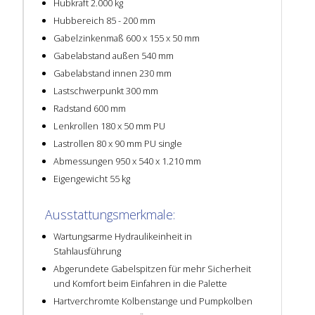
Hubkraft 2.000 kg
Hubbereich 85 - 200 mm
Gabelzinkenmaß 600 x 155 x 50 mm
Gabelabstand außen 540 mm
Gabelabstand innen 230 mm
Lastschwerpunkt 300 mm
Radstand 600 mm
Lenkrollen 180 x 50 mm PU
Lastrollen 80 x 90 mm PU single
Abmessungen 950 x 540 x 1.210 mm
Eigengewicht 55 kg
Ausstattungsmerkmale:
Wartungsarme Hydraulikeinheit in
Stahlausführung
Abgerundete Gabelspitzen für mehr Sicherheit
und Komfort beim Einfahren in die Palette
Hartverchromte Kolbenstange und Pumpkolben