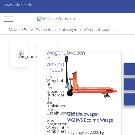
www.willecke.de
Mobile Menu Toggle
Aktuelle Seite:
Startseite
Hubwagen
Wiegehubwagen
Wiegehubwagen
in
verschiedenen
Produktvarianten
Ein
Wiegehubwagen
ist
ein
spezielles
Flurförderzeug,
das
die
Funktionen
eines
Gabelhubwagens
Gabelhubwagen
mit
WGHW5 Eco mit Waage
einer
integrierten
Wiegeeinheit
kombiniert.
Tragfähigkeit 2.000 kg,