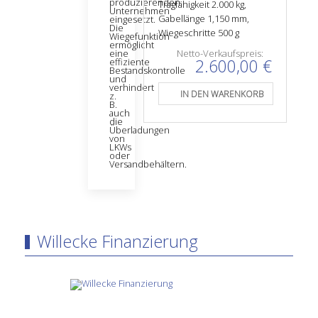
produzierenden
Tragfähigkeit 2.000 kg,
Unternehmen
Gabellänge 1,150 mm,
eingesetzt.
Die
Wiegeschritte 500 g
Wiegefunktion
ermöglicht
eine
Netto-Verkaufspreis:
2.600,00 €
effiziente
Bestandskontrolle
und
verhindert
z.
B.
auch
die
Überladungen
von
LKWs
oder
Versandbehältern.
Willecke Finanzierung