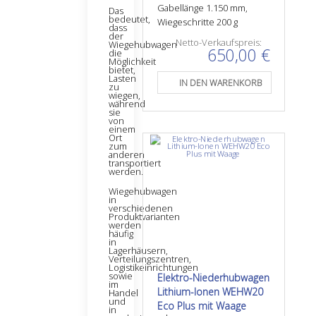
Gabellänge 1.150 mm,
Das
bedeutet,
Wiegeschritte 200 g
dass
der
Netto-Verkaufspreis:
Wiegehubwagen
650,00 €
die
Möglichkeit
bietet,
Lasten
zu
wiegen,
während
sie
von
einem
Ort
zum
anderen
transportiert
werden.
Wiegehubwagen
in
verschiedenen
Produktvarianten
werden
häufig
in
Lagerhäusern,
Verteilungszentren,
Logistikeinrichtungen
sowie
Elektro-Niederhubwagen
im
Lithium-Ionen WEHW20
Handel
und
Eco Plus mit Waage
in