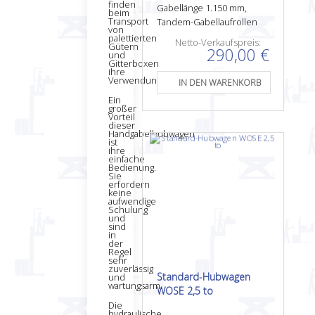
finden
Gabellänge 1.150 mm,
beim
Transport
Tandem-Gabellaufrollen
von
palettierten
Netto-Verkaufspreis:
Gütern
290,00 €
und
Gitterboxen
ihre
Verwendung.
Ein
großer
Vorteil
dieser
Handgabelhubwagen
ist
ihre
einfache
Bedienung.
Sie
erfordern
keine
aufwendige
Schulung
und
sind
in
der
Regel
sehr
zuverlässig
Standard-Hubwagen
und
wartungsarm.
WOSE 2,5 to
Die
hydraulische