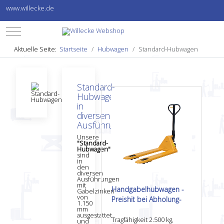
www.willecke.de
Mobile Menu Toggle
Aktuelle Seite:
Startseite
Hubwagen
Standard-Hubwagen
Standard-
Hubwagen
in
diversen
Ausführungen
Unsere
"Standard-
Hubwagen"
sind
in
den
diversen
Ausführungen
mit
Handgabelhubwagen -
Gabelzinken
von
Preishit bei Abholung-
1.150
mm
ausgestattet
Tragfähigkeit 2.500 kg,
und