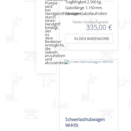
Tragfähigkeit 2.500 kg,
Pumpe
wird
Gabellänge 1.150 mm,
bei
Handgabelhubwagen
Tandem-Gabellaufrollen
durch
einen
Netto-Verkaufspreis:
Handgriff
335,00 €
betätigt,
der
es
dem
Bediener
ermöglicht,
die
Gabeln
anzuheben
und
abzusenken.
Schwerlasthubwagen
WHH5t